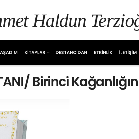
met Haldun Terzio
YAŞADIM
KITAPLAR
DESTANCIDAN
ETKINLIK
İLETIŞIM
NI/ Birinci Kağanlığı