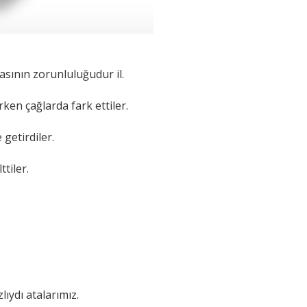
masının zorunluluğudur il.
ken çağlarda fark ettiler.
getirdiler.
ttiler.
ıydı atalarımız.