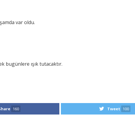
aşamda var oldu.
ek bugünlere ışık tutacaktır.
Share
160
Tweet
100