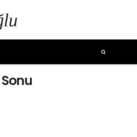
ğlu
n Sonu